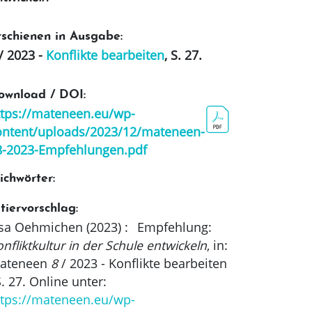
rschienen in Ausgabe:
/ 2023 -
Konflikte bearbeiten
, S. 27
.
ownload / DOI:
ttps://mateneen.eu/wp-
ontent/uploads/2023/12/mateneen-
8-2023-Empfehlungen.pdf
ichwörter:
tiervorschlag:
isa Oehmichen (2023)
:
Empfehlung:
nfliktkultur in der Schule entwickeln
, in:
ateneen
8
/ 2023 - Konflikte bearbeiten
. 27
. Online unter:
ttps://mateneen.eu/wp-