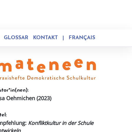
GLOSSAR
KONTAKT
|
FRANÇAIS
tor*in(nen):
isa Oehmichen (2023)
tel:
mpfehlung:
Konfliktkultur in der Schule
ntwickeln