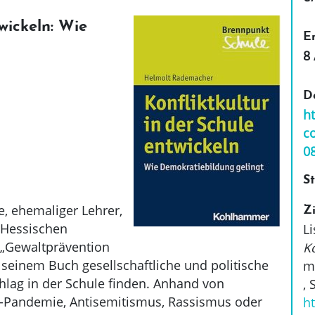
wickeln: Wie
E
8 
D
h
c
0
St
 ehemaliger Lehrer,
Zi
m Hessischen
L
 „Gewaltprävention
Ko
 seinem Buch gesellschaftliche und politische
m
hlag in der Schule finden. Anhand von
,
S
-Pandemie, Antisemitismus, Rassismus oder
h