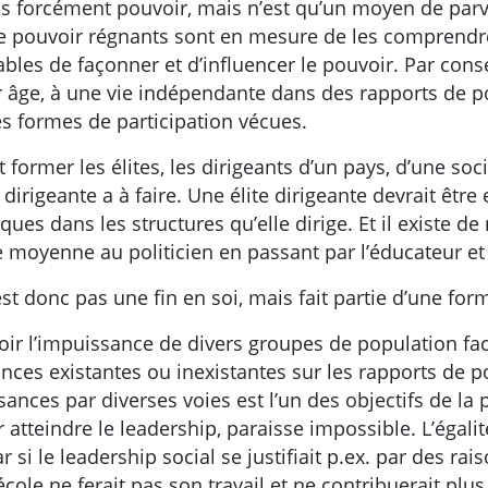
pas forcément pouvoir, mais n’est qu’un moyen de parv
de pouvoir régnants sont en mesure de les comprendre,
apables de façonner et d’influencer le pouvoir. Par con
ur âge, à une vie indépendante dans des rapports de p
es formes de participation vécues.
nt former les élites, les dirigeants d’un pays, d’une so
 dirigeante a à faire. Une élite dirigeante devrait êtr
es dans les structures qu’elle dirige. Et il existe de
 moyenne au politicien en passant par l’éducateur et l
st donc pas une fin en soi, mais fait partie d’une form
oir l’impuissance de divers groupes de population face
es existantes ou inexistantes sur les rapports de pou
sances par diverses voies est l’un des objectifs de la
r atteindre le leadership, paraisse impossible. L’éga
 si le leadership social se justifiait p.ex. par des rai
cole ne ferait pas son travail et ne contribuerait plu